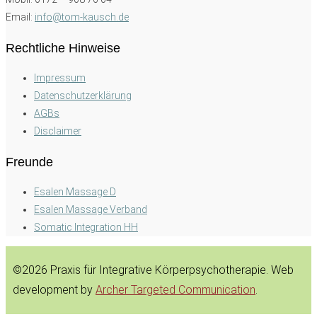
Email:
info@tom-kausch.de
Rechtliche Hinweise
Impressum
Datenschutzerklärung
AGBs
Disclaimer
Freunde
Esalen Massage D
Esalen Massage Verband
Somatic Integration HH
©2026 Praxis für Integrative Körperpsychotherapie. Web
development by
Archer Targeted Communication
.